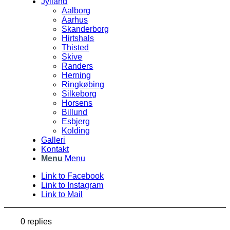
Jylland
Aalborg
Aarhus
Skanderborg
Hirtshals
Thisted
Skive
Randers
Herning
Ringkøbing
Silkeborg
Horsens
Billund
Esbjerg
Kolding
Galleri
Kontakt
Menu
Menu
Link to Facebook
Link to Instagram
Link to Mail
0
replies