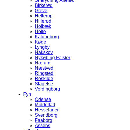
Snerydning Allerød
Birkerød
Greve
Hellerup
Hillerød
Holbæk
Holte
Kalundborg
Køge
Lyngby
Nakskov
Nykøbing Falster
Nærum
Næstved
Ringsted
Roskilde
Slagelse
Vordingborg
Fyn
Odense
Middelfart
Hesselager
Svendborg
Faaborg
Assens