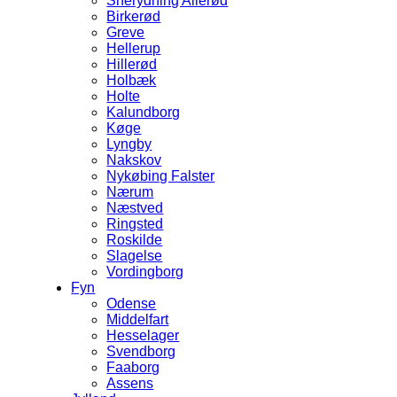
Snerydning Allerød
Birkerød
Greve
Hellerup
Hillerød
Holbæk
Holte
Kalundborg
Køge
Lyngby
Nakskov
Nykøbing Falster
Nærum
Næstved
Ringsted
Roskilde
Slagelse
Vordingborg
Fyn
Odense
Middelfart
Hesselager
Svendborg
Faaborg
Assens