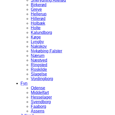
Snerydning Allerød
Birkerød
Greve
Hellerup
Hillerød
Holbæk
Holte
Kalundborg
Køge
Lyngby
Nakskov
Nykøbing Falster
Nærum
Næstved
Ringsted
Roskilde
Slagelse
Vordingborg
Fyn
Odense
Middelfart
Hesselager
Svendborg
Faaborg
Assens