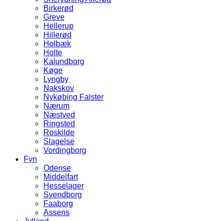
Birkerød
Greve
Hellerup
Hillerød
Holbæk
Holte
Kalundborg
Køge
Lyngby
Nakskov
Nykøbing Falster
Nærum
Næstved
Ringsted
Roskilde
Slagelse
Vordingborg
Fyn
Odense
Middelfart
Hesselager
Svendborg
Faaborg
Assens