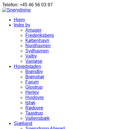
Telefon: +45 46 56 03 97
Hjem
Indre by
Amager
Frederiksberg
København
Nordhavnen
Sydhavnen
Valby
Vanløse
Hovedstaden
Brøndby
Brønshøj
Farum
Glostrup
Herlev
Hvidovre
Ishøj
Rødovre
Taastrup
Vallensbæk
Sjælland
Snerydning Allerød