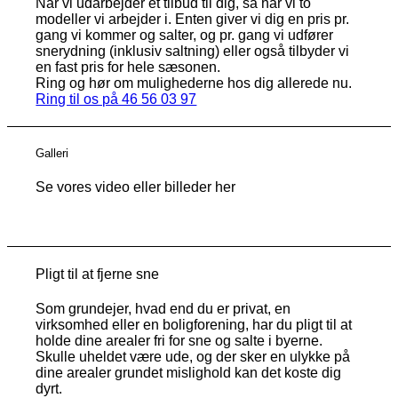
Når vi udarbejder et tilbud til dig, så har vi to
modeller vi arbejder i. Enten giver vi dig en pris pr.
gang vi kommer og salter, og pr. gang vi udfører
snerydning (inklusiv saltning) eller også tilbyder vi
en fast pris for hele sæsonen.
Ring og hør om mulighederne hos dig allerede nu.
Ring til os på 46 56 03 97
Galleri
Se vores video eller billeder her
Pligt til at fjerne sne
Som grundejer, hvad end du er privat, en
virksomhed eller en boligforening, har du pligt til at
holde dine arealer fri for sne og salte i byerne.
Skulle uheldet være ude, og der sker en ulykke på
dine arealer grundet mislighold kan det koste dig
dyrt.