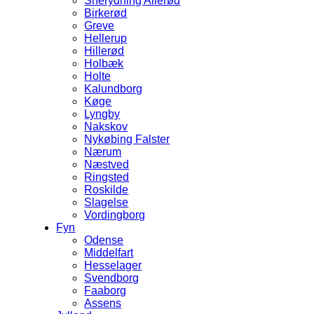
Snerydning Allerød
Birkerød
Greve
Hellerup
Hillerød
Holbæk
Holte
Kalundborg
Køge
Lyngby
Nakskov
Nykøbing Falster
Nærum
Næstved
Ringsted
Roskilde
Slagelse
Vordingborg
Fyn
Odense
Middelfart
Hesselager
Svendborg
Faaborg
Assens