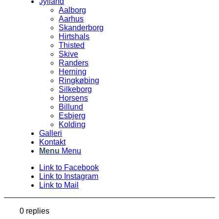
Jylland
Aalborg
Aarhus
Skanderborg
Hirtshals
Thisted
Skive
Randers
Herning
Ringkøbing
Silkeborg
Horsens
Billund
Esbjerg
Kolding
Galleri
Kontakt
Menu
Menu
Link to Facebook
Link to Instagram
Link to Mail
0
replies