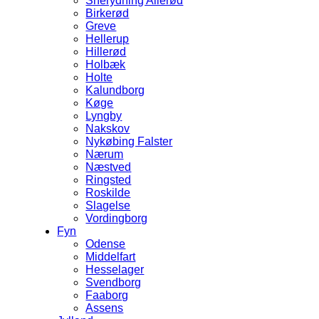
Snerydning Allerød
Birkerød
Greve
Hellerup
Hillerød
Holbæk
Holte
Kalundborg
Køge
Lyngby
Nakskov
Nykøbing Falster
Nærum
Næstved
Ringsted
Roskilde
Slagelse
Vordingborg
Fyn
Odense
Middelfart
Hesselager
Svendborg
Faaborg
Assens